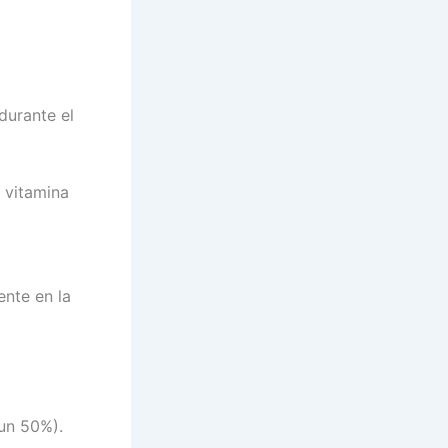
durante el
e vitamina
nte en la
 un 50%).