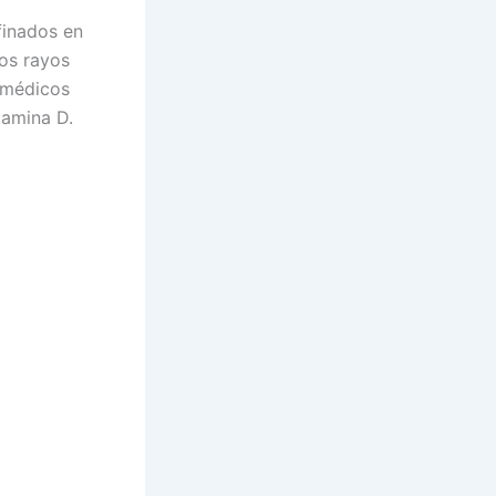
finados en
los rayos
 médicos
tamina D.