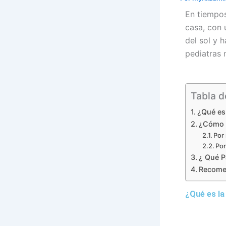
En tiempos
casa, con u
del sol y 
pediatras 
Tabla d
¿Qué es 
¿Cómo 
Por
Por
¿ Qué P
Recome
¿Qué es la