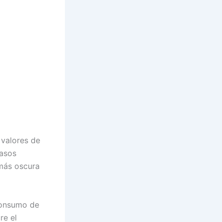
 valores de
casos
 más oscura
consumo de
re el