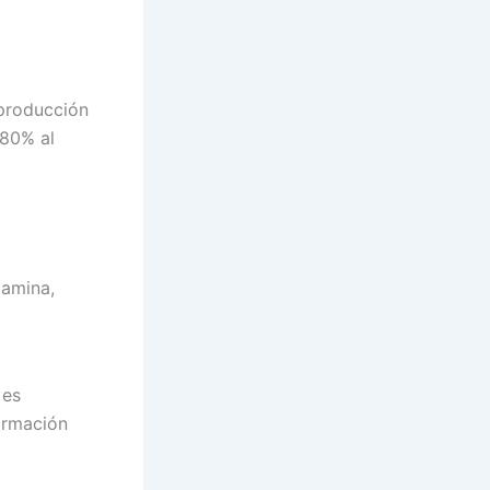
 producción
 80% al
tamina,
 es
formación