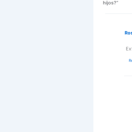
hijos?”
Ro
Ex
R