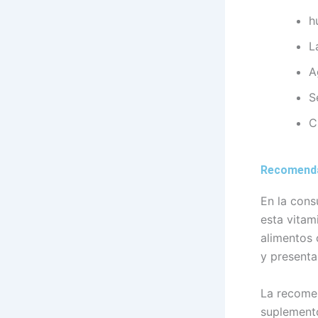
h
L
A
S
C
Recomend
En la cons
esta vitam
alimentos 
y presenta
La recome
suplemento