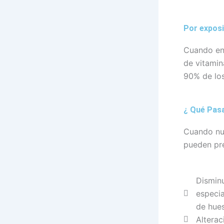
Por exposic
Cuando ent
de vitamin
90% de los
¿ Qué Pasa
Cuando nue
pueden pr
Disminu
especia
de hues
Alterac