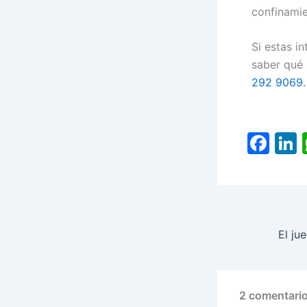
confinamie
Si estas i
saber qué 
292 9069.
F
L
a
c
e
b
d
o
o
k
2 comentario