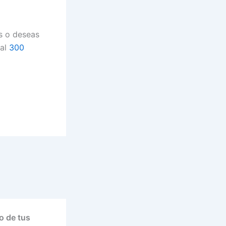
os o deseas
al
300
o de tus