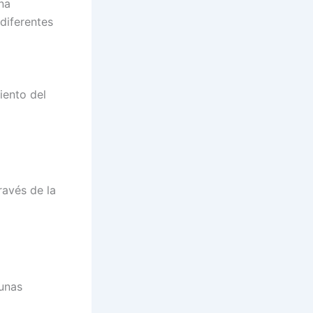
na
 diferentes
iento del
avés de la
unas