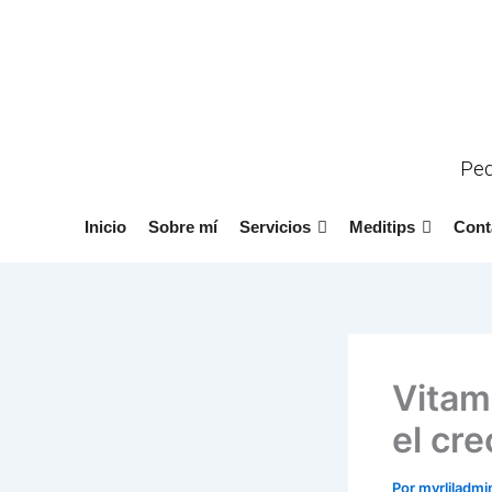
Ir
al
contenido
Ped
Inicio
Sobre mí
Servicios
Meditips
Cont
Vitam
el cre
Por
myrliladm