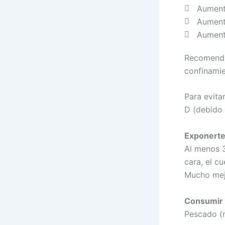
Aumento
Aumenta
Aumenta
Recomenda
confinamie
Para evita
D (debido 
Exponerte 
Al menos 3
cara, el c
Mucho mejo
Consumir 
Pescado (n