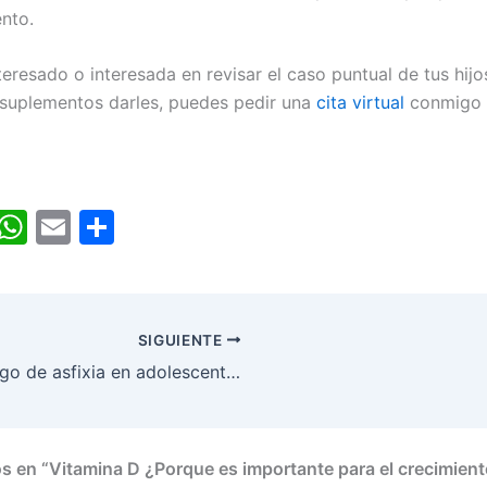
nto.
nteresado o interesada en revisar el caso puntual de tus hij
suplementos darles, puedes pedir una
cita virtual
conmigo 
i
W
E
C
n
h
m
o
k
at
ai
m
e
s
l
p
SIGUIENTE
I
A
ar
El juego de asfixia en adolescentes
n
p
tir
p
s en “Vitamina D ¿Porque es importante para el crecimient