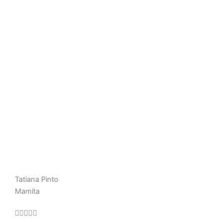
Tatiana Pinto
Mamita
Valorado




