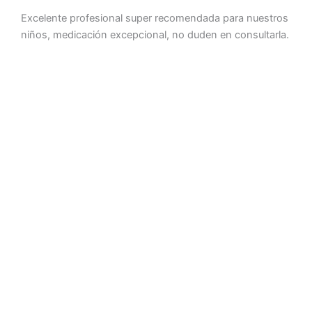
con
Excelente profesional super recomendada para nuestros
5
niños, medicación excepcional, no duden en consultarla.
de
5