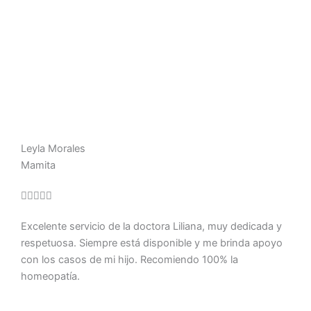
Leyla Morales
Mamita
Valorado





con
Excelente servicio de la doctora Liliana, muy dedicada y
5
respetuosa. Siempre está disponible y me brinda apoyo
de
con los casos de mi hijo. Recomiendo 100% la
5
homeopatía.