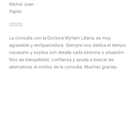
Michel Joan
Papito
Valorado





con
La consulta con la Doctora Myriam Liliana, es muy
5
agradable y enriquecedora. Siempre nos dedica el tiempo
de
necesario y explica con detalle cada síntoma o situación.
5
Nos da tranquilidad, confianza y ayuda a buscar las
alternativas al motivo de la consulta. Muchas gracias.