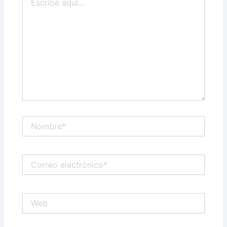
r
aquí...
Nombre*
Correo
electrónico*
Web