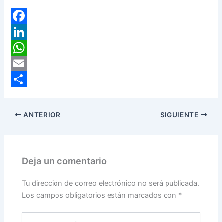
F
a
L
c
i
W
e
n
h
E
b
k
a
m
C
o
e
t
a
o
ANTERIOR
SIGUIENTE
o
d
s
i
m
k
I
A
l
p
n
p
a
Deja un comentario
p
r
Tu dirección de correo electrónico no será publicada.
t
Los campos obligatorios están marcados con
*
i
Escribe