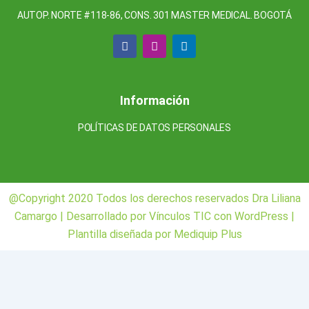
AUTOP. NORTE #118-86, CONS. 301 MASTER MEDICAL. BOGOTÁ
F
I
L
a
n
i
c
s
n
e
t
k
b
a
e
o
g
d
Información
o
r
i
k
a
n
POLÍTICAS DE DATOS PERSONALES
m
@Copyright 2020 Todos los derechos reservados Dra Liliana
Camargo | Desarrollado por Vínculos TIC con WordPress |
Plantilla diseñada por Mediquip Plus
¿Necesitas un pediatra?