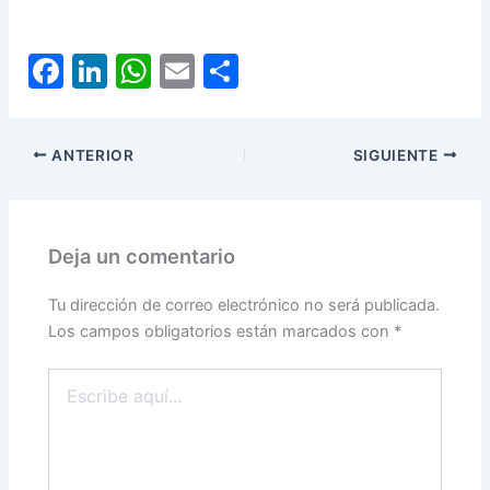
F
Li
W
E
C
a
n
h
m
o
c
k
at
ai
m
ANTERIOR
SIGUIENTE
e
e
s
l
p
b
dI
A
ar
o
n
p
tir
Deja un comentario
o
p
k
Tu dirección de correo electrónico no será publicada.
Los campos obligatorios están marcados con
*
Escribe
aquí...