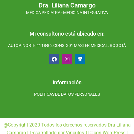
Dra. Liliana Camargo
MÉDICA PEDIATRA - MEDICINA INTEGRATIVA
Mi consultorio está ubicado en:
AUTOP. NORTE #118-86, CONS. 301 MASTER MEDICAL. BOGOTÁ
F
I
L
a
n
i
c
s
n
e
t
k
b
a
e
o
g
d
Información
o
r
i
k
a
n
POLÍTICAS DE DATOS PERSONALES
m
@Copyright 2020 Todos los derechos reservados Dra Liliana
Camargo | Desarrollado por Vínculos TIC con WordPress |