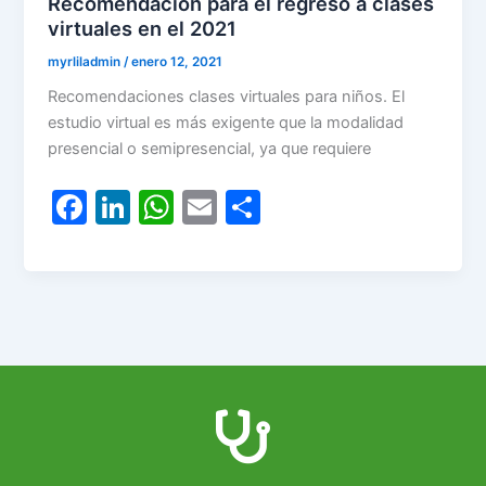
Recomendación para el regreso a clases
virtuales en el 2021
myrliladmin
/
enero 12, 2021
Recomendaciones clases virtuales para niños. El
estudio virtual es más exigente que la modalidad
presencial o semipresencial, ya que requiere
F
Li
W
E
C
a
n
h
m
o
c
k
at
ai
m
e
e
s
l
p
b
dI
A
ar
o
n
p
tir
o
p
k