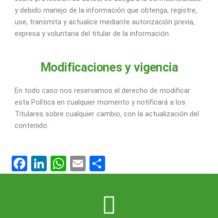
y debido manejo de la información que obtenga, registre,
use, transmita y actualice mediante autorización previa,
expresa y voluntaria del titular de la información.
Modificaciones y vigencia
En todo caso nos reservamos el derecho de modificar
esta Política en cualquier momento y notificará a los
Titulares sobre cualquier cambio, con la actualización del
contenido.
F
Li
W
E
C
a
n
h
m
o
c
k
at
ai
m
e
e
s
l
p