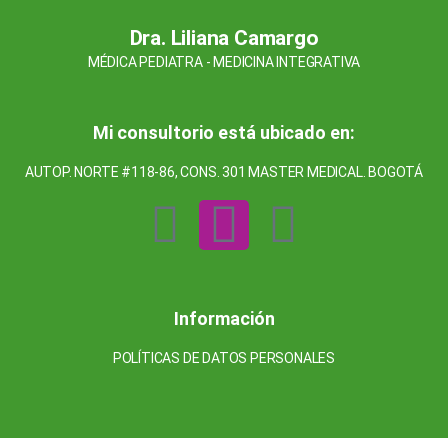
b
dI
A
ar
Dra. Liliana Camargo
o
n
p
tir
MÉDICA PEDIATRA - MEDICINA INTEGRATIVA
o
p
k
Mi consultorio está ubicado en:
AUTOP. NORTE #118-86, CONS. 301 MASTER MEDICAL. BOGOTÁ
F
I
L
a
n
i
c
s
n
Información
e
t
k
POLÍTICAS DE DATOS PERSONALES
b
a
e