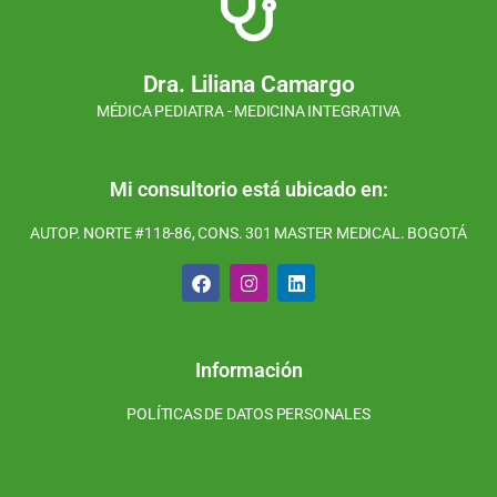
Dra. Liliana Camargo
MÉDICA PEDIATRA - MEDICINA INTEGRATIVA
Mi consultorio está ubicado en:
AUTOP. NORTE #118-86, CONS. 301 MASTER MEDICAL. BOGOTÁ
F
I
L
a
n
i
c
s
n
e
t
k
b
a
e
o
g
d
Información
o
r
i
k
a
n
POLÍTICAS DE DATOS PERSONALES
m